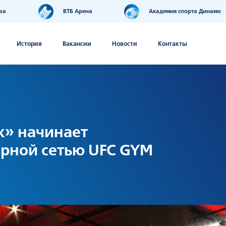
за
ВТБ Арена
Академия спорта Динамо
История
Вакансии
Новости
Контакты
к» начинает
ирной сетью UFC GYM