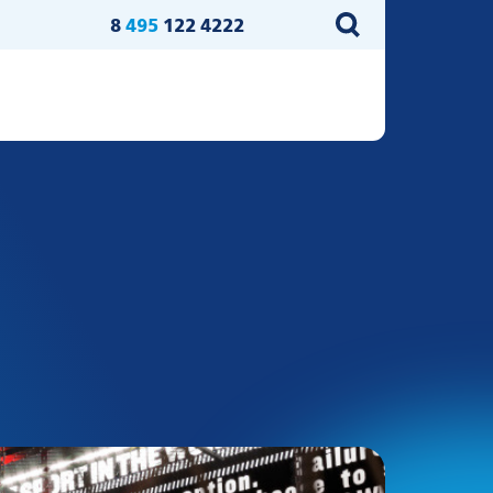
8
495
122 4222