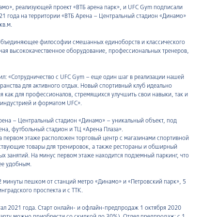
амо», реализующей проект «ВТБ арена парк», и UFC Gym подписали
021 года на территории «ВТБ Арена – Центральный стадион «Динамо»
кв.м.
, объединяющее философии смешанных единоборств и классического
лючая высококачественное оборудование, профессиональных тренеров,
л: «Сотрудничество с UFC Gym – еще один шаг в реализации нашей
ранства для активного отдых. Новый спортивный клуб идеально
я как для профессионалов, стремящихся улучшить свои навыки, так и
-индустрией и форматом UFC».
Арена – Центральный стадион «Динамо» – уникальный объект, под
а, футбольный стадион и ТЦ «Арена Плаза».
а первом этаже расположен торговый центр с магазинами спортивной
ствующие товары для тренировок, а также рестораны и обширный
ых занятий. На минус первом этаже находится подземный паркинг, что
ее удобным.
2 минуты пешком от станций метро «Динамо» и «Петровский парк», 5
нградского проспекта и с ТТК.
тал 2021 года. Старт онлайн- и офлайн-предпродаж 1 октября 2020
 карту можно приобрести со скидкой до 30%). Отдел предпродаж: с 1