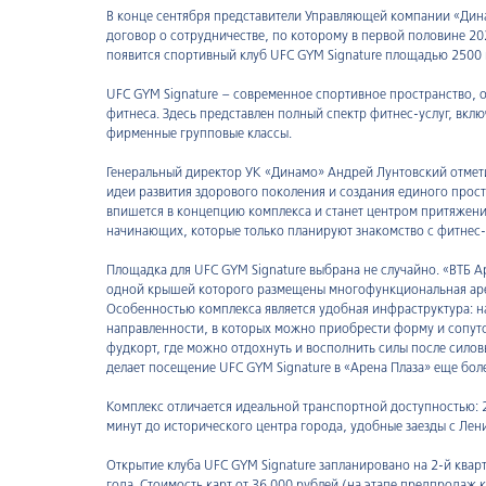
В конце сентября представители Управляющей компании «Дин
договор о сотрудничестве, по которому в первой половине 2
появится спортивный клуб UFC GYM Signature площадью 2500 
UFC GYM Signature – современное спортивное пространство
фитнеса. Здесь представлен полный спектр фитнес-услуг, вк
фирменные групповые классы.
Генеральный директор УК «Динамо» Андрей Лунтовский отмети
идеи развития здорового поколения и создания единого прост
впишется в концепцию комплекса и станет центром притяжени
начинающих, которые только планируют знакомство с фитнес
Площадка для UFC GYM Signature выбрана не случайно. «ВТБ 
одной крышей которого размещены многофункциональная арен
Особенностью комплекса является удобная инфраструктура: н
направленности, в которых можно приобрести форму и сопут
фудкорт, где можно отдохнуть и восполнить силы после силов
делает посещение UFC GYM Signature в «Арена Плаза» еще бол
Комплекс отличается идеальной транспортной доступностью: 
минут до исторического центра города, удобные заезды с Лени
Открытие клуба UFC GYM Signature запланировано на 2-й квар
года. Стоимость карт от 36 000 рублей (на этапе предпродаж